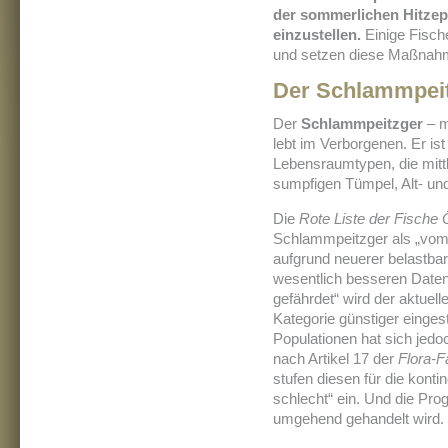
der sommerlichen Hitzep
einzustellen.
Einige Fisch
und setzen diese Maßnahm
Der Schlammpeitz
Der
Schlammpeitzger
– m
lebt im Verborgenen. Er is
Lebensraumtypen, die mitt
sumpfigen Tümpel, Alt- un
Die
Rote Liste der Fische 
Schlammpeitzger als „vom 
aufgrund neuerer belastbar
wesentlich besseren Daten
gefährdet“ wird der aktue
Kategorie günstiger einge
Populationen hat sich jedoc
nach Artikel 17 der
Flora-F
stufen diesen für die kont
schlecht“ ein. Und die Pro
umgehend gehandelt wird.