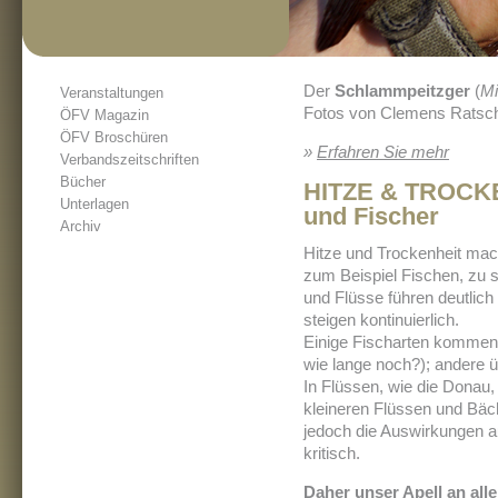
Der
Schlammpeitzger
(
Mi
Veranstaltungen
Fotos von Clemens Ratsc
ÖFV Magazin
ÖFV Broschüren
»
Erfahren Sie mehr
Verbandszeitschriften
Bücher
HITZE & TROCKEN
Unterlagen
und Fischer
Archiv
Hitze und Trockenheit ma
zum Beispiel Fischen, zu 
und Flüsse führen deutlic
steigen kontinuierlich.
Einige Fischarten kommen 
wie lange noch?); andere ü
In Flüssen, wie die Donau,
kleineren Flüssen und Bä
jedoch die Auswirkungen au
kritisch.
Daher unser Apell an all